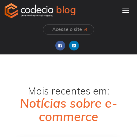
Togg
navig
Acesse o site
Mais recentes em:
Notícias sobre e-
commerce